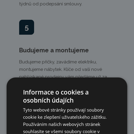
týdnů od podepsání smlouvy.
5
Budujeme a montujeme
Budujeme příčky, zavádíme elektriku,
montujeme nábytek. Klíče od vaší nové
nablýskané prodejny vám předáme už za
týden.
Informace o cookies a
osobních údajích
6
Tyto webové stránky používají soubory
cookie ke zlepšení uživatelského zážitku.
Používáním našich webových stránek
Dokončení a servis
souhlasíte se všemi soubory cookie v