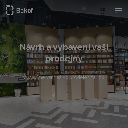
CZ
Návrh a vybavení vaší
prodejny
Vybavíme vám až 50 prodejen za rok.