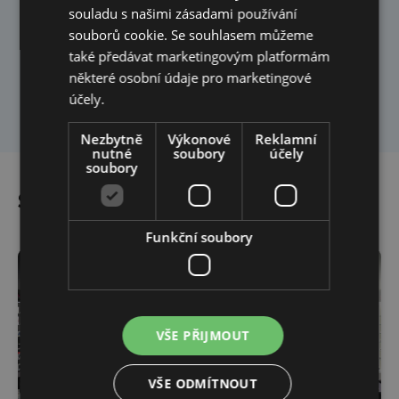
souladu s našimi zásadami používání
Fajnovou omítkou a smontováním nábytku
souborů cookie. Se souhlasem můžeme
to pro nás nekončí. Zaručujeme také
také předávat marketingovým platformám
pravidelný servis prodejny.
některé osobní údaje pro marketingové
účely.
Nezbytně
Výkonové
Reklamní
nutné
soubory
účely
soubory
Spolupráce, která stojí za to
Funkční soubory
VŠE PŘIJMOUT
VŠE ODMÍTNOUT