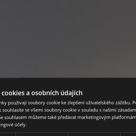
 cookies a osobních údajích
ky používají soubory cookie ke zlepšení uživatelského zážitku. 
 souhlasíte se všemi soubory cookie v souladu s našimi zásadam
 Se souhlasem můžeme také předávat marketingovým platformám
ely a kavárny
ingové účely.