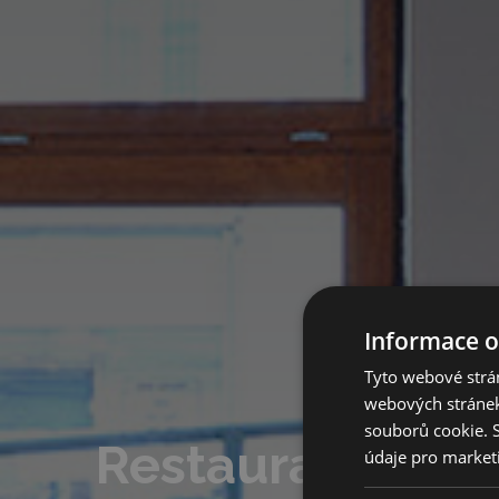
Informace o
Tyto webové strán
webových stránek
souborů cookie.
Restaurace, hot
údaje pro market