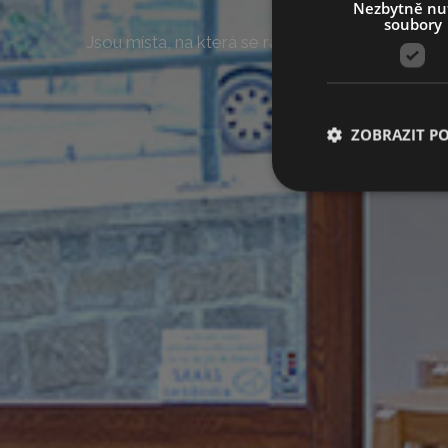
Nezbytně nu
soubory
Jsou místa, na která se rádi vracíme nejen kvůli
ZOBRAZIT P