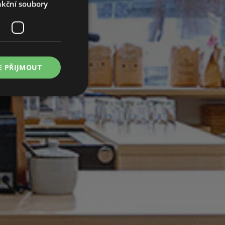
kční soubory
 vytváříme.
E PŘIJMOUT