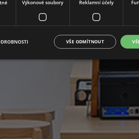
tné
Výkonové soubory
Reklamní účely
Fun
 jídlu, ale celkové atmosféře. A přesně taková místa v Bakof
ODROBNOSTI
VŠE ODMÍTNOUT
VŠ