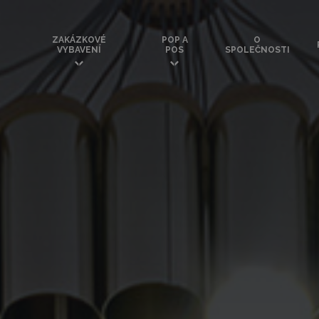
ZAKÁZKOVÉ
POP A
O
VYBAVENÍ
POS
SPOLEČNOSTI