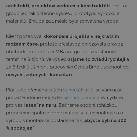
architekti, projektoví vedoucí a konstruktéři
z Bakof
group jednali ohledně výkresů, prototypů výrobků a
materiálů. Zhruba za 1 měsíc byla schválena výroba.
Klient požadoval
dokončení projektu v nejkratším
možném čase
, protože přestavba omezovala provoz
obchodního oddělení. V Bakof group jsme stanovili
termín na 8 týdnů. Ve výsledku
jsme to zvládli rychleji
a
za 6 týdnů už mohli pracovníci Cyrrus Brno usednout do
nových „zelených“ kanceláří
.
Plánujete přeměnu vašich
kanceláří
a líbí se vám naše
práce? Budeme rádi, když
se nám ozvete
a vymyslíme
pro vás
řešení na míru
. Začneme osobní schůzkou,
probereme spolu vhodné materiály a technologie a o
výrobu s montáží se postaráme tak,
abyste byli na 100
% spokojení
.