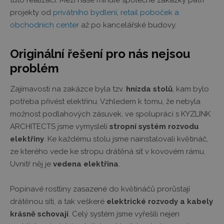
tuto realizaci. Mezi naše minulé společné zakázky patří
projekty od
privátního bydlení
,
retail poboček a
obchodních center
až po kancelářské budovy.
Originální řešení pro nás nejsou
problém
Zajímavostí na zakázce byla tzv.
hnízda stolů
, kam bylo
potřeba přivést elektřinu. Vzhledem k tomu, že nebyla
možnost podlahových zásuvek, ve spolupráci s KYZLINK
ARCHITECTS jsme vymysleli
stropní systém rozvodu
elektřiny
. Ke každému stolu jsme nainstalovali květináč,
ze kterého vede ke stropu drátěná síť v kovovém rámu.
Uvnitř něj je
vedena elektřina
.
Popínavé rostliny zasazené do květináčů prorůstají
drátěnou sítí, a tak veškeré
elektrické rozvody a kabely
krásně schovají
. Celý systém jsme vyřešili nejen