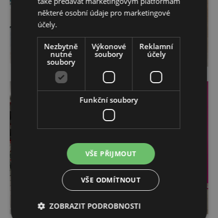
také předávat marketingovým platformám
některé osobní údaje pro marketingové
účely.
Nezbytně
Výkonové
Reklamní
nutné
soubory
účely
soubory
Funkční soubory
VŠE PŘIJMOUT
VŠE ODMÍTNOUT
ZOBRAZIT PODROBNOSTI