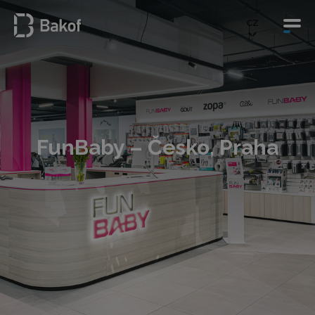
CZ
FunBaby – Česko, Praha