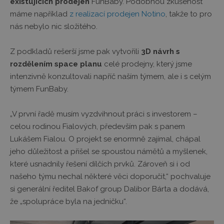
existujících prodejen
FunBaby. Podobnou zkušenost
máme například
z realizací prodejen Notino
, takže to pro
nás nebylo nic složitého.
Z podkladů rešerší jsme pak vytvořili
3D návrh s
rozdělením space planu
celé prodejny, který jsme
intenzivně konzultovali napříč naším týmem, ale i s celým
týmem FunBaby.
„V první řadě musím vyzdvihnout práci s investorem –
celou rodinou Fialových, především pak s panem
Lukášem Fialou. O projekt se enormně zajímal, chápal
jeho důležitost a přišel se spoustou námětů a myšlenek,
které usnadnily řešení dílčích prvků. Zároveň si i od
našeho týmu nechal některé věci doporučit,“ pochvaluje
si generální ředitel Bakof group Dalibor Bárta a dodává,
že „spolupráce byla na jedničku“.