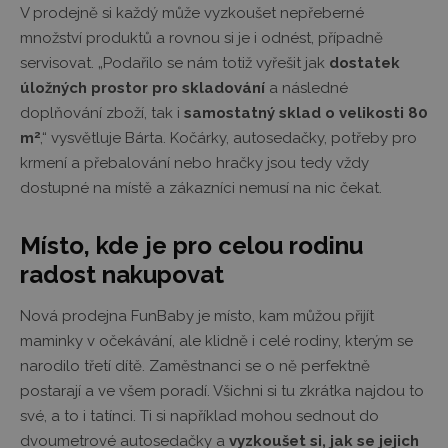
V prodejně si každý může vyzkoušet nepřeberné
množství produktů a rovnou si je i odnést, případně
servisovat. „Podařilo se nám totiž vyřešit jak
dostatek
úložných prostor pro skladování
a následné
doplňování zboží, tak i
samostatný sklad o velikosti 80
2
m
,“ vysvětluje Bárta. Kočárky, autosedačky, potřeby pro
krmení a přebalování nebo hračky jsou tedy vždy
dostupné na místě a zákazníci nemusí na nic čekat.
Místo, kde je pro celou rodinu
radost nakupovat
Nová prodejna FunBaby je místo, kam můžou přijít
maminky v očekávání, ale klidně i celé rodiny, kterým se
narodilo třetí dítě. Zaměstnanci se o ně perfektně
postarají a ve všem poradí. Všichni si tu zkrátka najdou to
své, a to i tatínci. Ti si například mohou sednout do
dvoumetrové autosedačky a
vyzkoušet si, jak se jejich