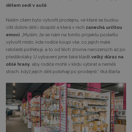
dětem sedí v autě
.
Naším cílem bylo vytvořit prodejnu, ve které se budou
cítit dobře děti i dospělí a která v nich
zanechá určitou
emoci
. „Myslím, že se nám na tomto projektu podařilo
vytvořit místo, kde rodiče koupí vše, co jejich malé
ratolesti potřebují, a to od těch zrovna narozených až po
předškoláky. U vybavení jsme také kladli
velký důraz na
oblé hrany
, aby rodiče mohli v klidu vybírat a neměli
strach, když jejich děti pobíhají po prodejně,“ říká Bárta.