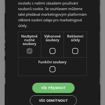
souladu s našimi zásadami používání
souborů cookie. Se souhlasem můžeme
také předávat marketingovým platformám
některé osobní údaje pro marketingové
účely.
Nezbytně
Výkonové
Reklamní
nutné
soubory
účely
soubory
Funkční soubory
VŠE PŘIJMOUT
VŠE ODMÍTNOUT