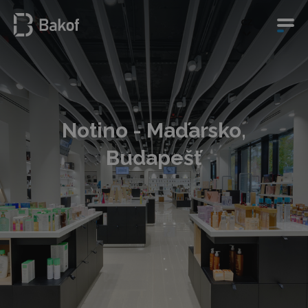
CZ
Notino - Maďarsko,
Budapešť